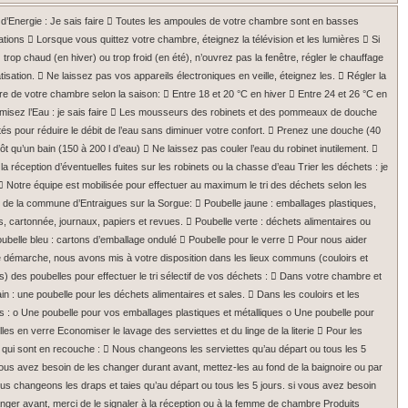
d’Energie : Je sais faire  Toutes les ampoules de votre chambre sont en basses
ons  Lorsque vous quittez votre chambre, éteignez la télévision et les lumières  Si
trop chaud (en hiver) ou trop froid (en été), n’ouvrez pas la fenêtre, régler le chauffage
atisation.  Ne laissez pas vos appareils électroniques en veille, éteignez les.  Régler la
e de votre chambre selon la saison:  Entre 18 et 20 °C en hiver  Entre 24 et 26 °C en
misez l’Eau : je sais faire  Les mousseurs des robinets et des pommeaux de douche
és pour réduire le débit de l’eau sans diminuer votre confort.  Prenez une douche (40
utôt qu’un bain (150 à 200 l d’eau)  Ne laissez pas couler l’eau du robinet inutilement. 
 la réception d’éventuelles fuites sur les robinets ou la chasse d’eau Trier les déchets : je
  Notre équipe est mobilisée pour effectuer au maximum le tri des déchets selon les
 de la commune d’Entraigues sur la Sorgue:  Poubelle jaune : emballages plastiques,
s, cartonnée, journaux, papiers et revues.  Poubelle verte : déchets alimentaires ou
ubelle bleu : cartons d’emballage ondulé  Poubelle pour le verre  Pour nous aider
e démarche, nous avons mis à votre disposition dans les lieux communs (couloirs et
s) des poubelles pour effectuer le tri sélectif de vos déchets :  Dans votre chambre et
ain : une poubelle pour les déchets alimentaires et sales.  Dans les couloirs et les
s : o Une poubelle pour vos emballages plastiques et métalliques o Une poubelle pour
lles en verre Economiser le lavage des serviettes et du linge de la literie  Pour les
qui sont en recouche :  Nous changeons les serviettes qu’au départ ou tous les 5
vous avez besoin de les changer durant avant, mettez-les au fond de la baignoire ou par
us changeons les draps et taies qu’au départ ou tous les 5 jours. si vous avez besoin
nger avant, merci de le signaler à la réception ou à la femme de chambre Produits