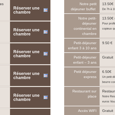
des
Notre petit
13.50€
Réserver une
déjeuner buffet
De 7h à 10
chambre
Notre petit-
13.50€ s
déjeuner
Pour profi
continental en
copieux qu
Réserver une
chambre
chambre
Petit-déjeuner
9.50 €
enfant 3 à 10 ans
Réserver une
chambre
Petit-déjeuner
Gratuit
enfant – 3 ans
Petit déjeuner
6.50€
Réserver une
express
Un petit d
chambre
beurre con
Restaurant sur
Restaur
Réserver une
place
Notre Res
chambre
euros Vou
Accès WIFI
Gratuit