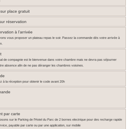
e
sur place gratuit
sur réservation
rvation à l’arrivée
ons vous proposer un plateau repas le soir. Passez la commande dès votre arrivée à
on.
t
mal de compagnie est le bienvenue dans votre chambre mais ne devra pas séjourner
otre absence afin de ne pas déranger les chambres voisines.
ode
 à la réception pour obtenir le code avant 20h
mande
t par carte
sons sur le Parking de l'Hotel du Parc de 2 bornes electrique pour des recharge rapide
ervice, payable par carte ou par une application, sur mobile