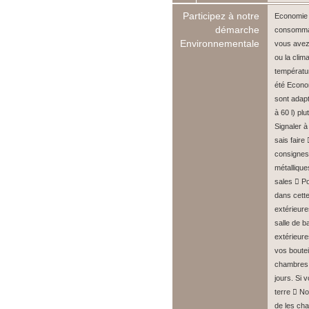
Participez à notre
Economie 
démarche
consommati
Environnementale
vous avez 
ou la clim
températur
été Econo
sont adapt
à 60 l) pl
Signaler à
sais faire
consignes
métallique
sales  Po
dans cett
extérieure
salle de b
extérieure
vos boutei
chambres 
jours. Si 
terre  No
de les cha